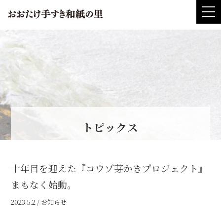
t
o
おおたけ手すき和
g
g
l
e
n
a
v
i
g
a
t
i
o
n
トピックス
十年目を迎えた『コウゾ芽かきプロジェクト』
まもなく始動。
2023.5.2 /
お知らせ