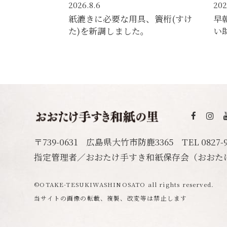
2026.8.6
202
紙漉きに必要な用具、簀桁(すけ
早
た)を新調しました。
い
おおたけ手
〒739-0631 広島県大竹市防鹿3365
TEL
0827-
指定管理者／おおたけ手すき和紙保存会
（おおた
©️OTAKE-TESUKIWASHINOSATO all rights reserved.
当サイトの画像の転載、複製、改変等は禁止します