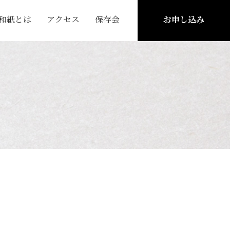
和紙とは
アクセス
保存会
お申し込み
紙とは
保存会について
できるまで
活動予定
紙の主な種類