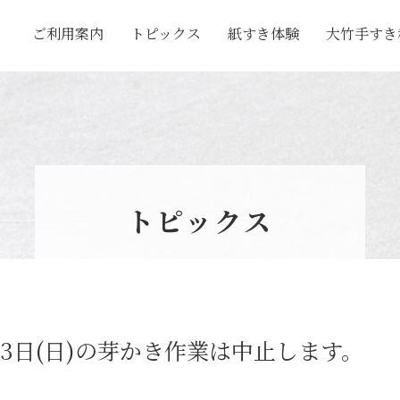
ご利用案内
トピックス
紙すき体験
大竹手すき
手すき和紙の里
大竹手すき和
手すき和紙が
大竹手すき和
トピックス
3日(日)の芽かき作業は中止します。