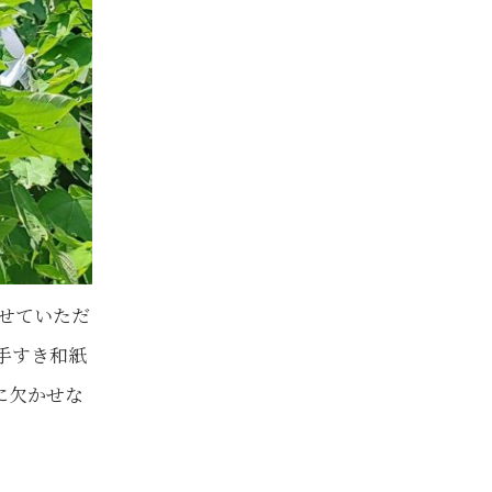
させていただ
手すき和紙
に欠かせな