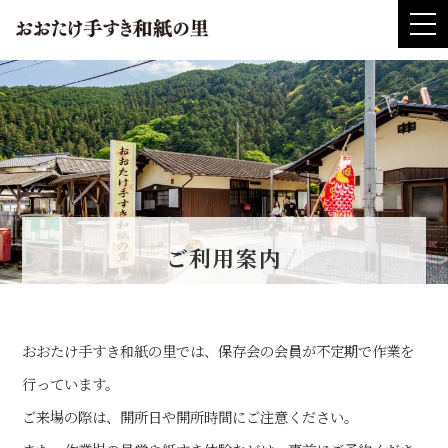
t
o
おおたけ手すき和
g
g
l
e
n
a
v
i
g
a
t
i
o
n
ご利用案内
おおたけ手すき和紙の里では、保存会の会員が不定期で作業を
行っています。
ご来場の際は、開所日や開所時間にご注意ください。