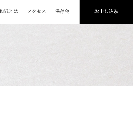
和紙とは
アクセス
保存会
お申し込み
紙とは
保存会について
できるまで
活動予定
紙の主な種類