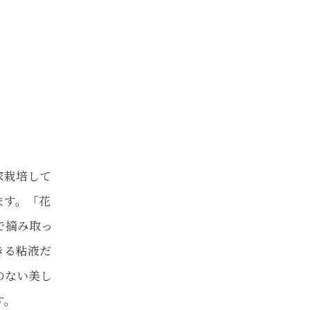
家栽培して
ます。「花
で摘み取っ
きる粘液だ
のない美し
す。