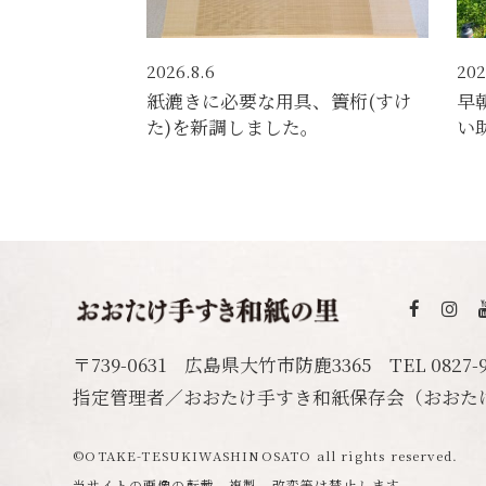
2026.8.6
202
紙漉きに必要な用具、簀桁(すけ
早
た)を新調しました。
い
おおたけ手
〒739-0631 広島県大竹市防鹿3365
TEL
0827-
指定管理者／おおたけ手すき和紙保存会
（おおた
©️OTAKE-TESUKIWASHINOSATO all rights reserved.
当サイトの画像の転載、複製、改変等は禁止します